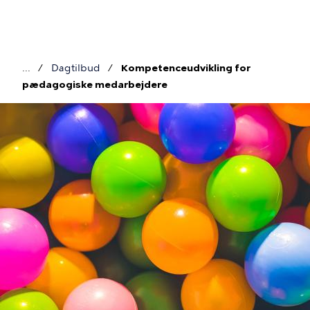
Gå
til
hovedindhold
Dagtilbud
Kompetenceudvikling for
Brødkrumme
pædagogiske medarbejdere
Billede