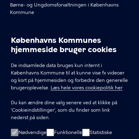
Børne- og Ungdomsforvaltningen i Københavns
Kommune
KONTAKT
Københavns Kommunes
Cookieindstillinger
kommunikation@buf.kk.dk
hjemmeside bruger cookies
De indsamlede data bruges kun internt i
LINKS
Københavns Kommune til at kunne vise fx videoer
og kort på hjemmesiden og forbedre den generelle
BUFX – teknologiforståelse i skolen
brugeroplevelse.
Læs hele vores cookiepolitik her
(hjemmeside)
Du kan ændre dine valg senere ved at klikke på
BUF Kompetenceudvikling (Plan2Learn)
'Cookieindstillinger', som du finder som link
nederst på siden.
ÅbenDagtilbud.kk.dk
Nødvendige
ÅbenSkole.kk.dk
Funktionelle
Statistiske