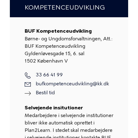
KOMPETENCEUDVIKLING
BUF Kompetenceudvikling
Børne- og Ungdomsforvaltningen, Att.:
BUF Kompetenceudvikling
Gyldenløvesgade 15, 6. sal
1502
København V
33 66 41 99
bufkompetenceudvikling@kk.dk
Bestil tid
Selvejende insitutioner
Medarbejdere i selvejende institutioner
bliver ikke automatisk oprettet i
Plan2Learn. I stedet skal medarbejdere
i selvejende institutioner kontakte BUF