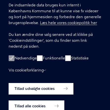
De indsamlede data bruges kun internt i
LINKS
Københavns Kommune til at kunne vise fx videoer
og kort på hjemmesiden og forbedre den generelle
BUFX – teknologiforståelse i skolen
brugeroplevelse.
Læs hele vores cookiepolitik her
(hjemmeside)
Du kan ændre dine valg senere ved at klikke på
BUF Kompetenceudvikling (Plan2Learn)
'Cookieindstillinger', som du finder som link
nederst på siden.
ÅbenDagtilbud.kk.dk
Nødvendige
ÅbenSkole.kk.dk
Funktionelle
Statistiske
groen.kk.dk
Vis cookieforklaring
Tilgængelighedserklæring
Tillad udvalgte cookies
Cookiepolitik
Cookieindstillinger
Tillad alle cookies