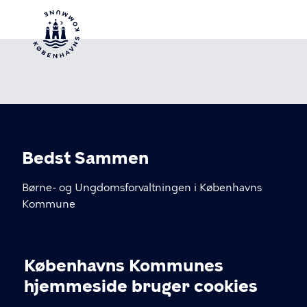
Bedst Sammen
Børne- og Ungdomsforvaltningen i Københavns
Kommune
KONTAKT
Københavns Kommunes
Cookieindstillinger
kommunikation@buf.kk.dk
hjemmeside bruger cookies