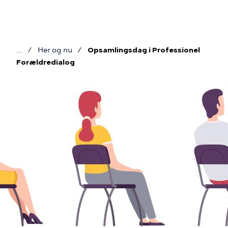
Gå
til
hovedindhold
Her og nu
Opsamlingsdag i Professionel
Brødkrumme
Forældredialog