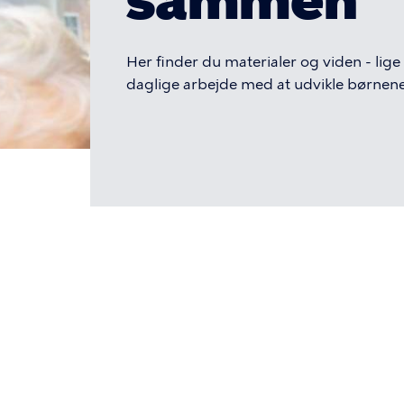
sammen
d
e
Her finder du materialer og viden - lige t
daglige arbejde med at udvikle børnen