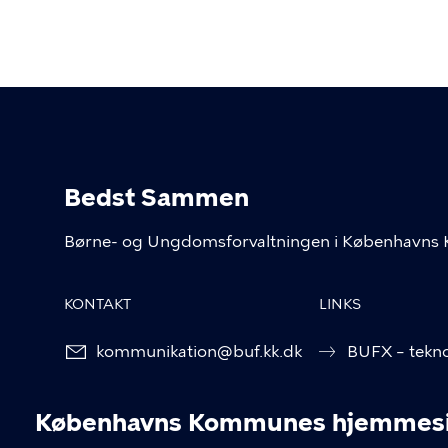
Bedst Sammen
Børne- og Ungdomsforvaltningen i København
KONTAKT
LINKS
kommunikation@buf.kk.dk
BUFX – tekno
BUF Kompete
Københavns Kommunes hjemmesid
ÅbenDagtilb