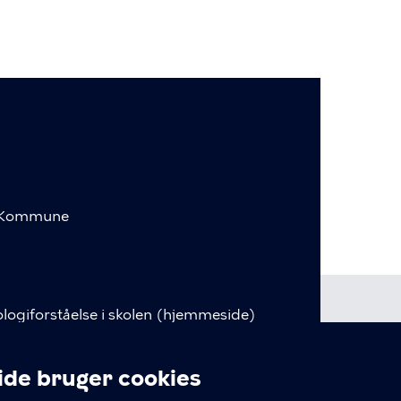
s Kommune
logiforståelse i skolen (hjemmeside)
nceudvikling (Plan2Learn)
e bruger cookies
ud.kk.dk