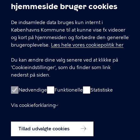
Cookieindstillinger
kommunikation@buf.kk.dk
hjemmeside bruger cookies
De indsamlede data bruges kun internt i
LINKS
Københavns Kommune til at kunne vise fx videoer
og kort på hjemmesiden og forbedre den generelle
BUFX – teknologiforståelse i skolen
brugeroplevelse.
Læs hele vores cookiepolitik her
(hjemmeside)
Du kan ændre dine valg senere ved at klikke på
BUF Kompetenceudvikling (Plan2Learn)
'Cookieindstillinger', som du finder som link
nederst på siden.
ÅbenDagtilbud.kk.dk
Nødvendige
ÅbenSkole.kk.dk
Funktionelle
Statistiske
groen.kk.dk
Vis cookieforklaring
Tilgængelighedserklæring
Tillad udvalgte cookies
Cookiepolitik