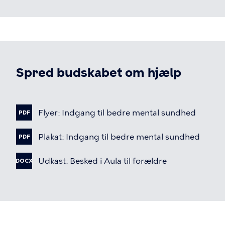
Spred budskabet om hjælp
Fil
Flyer:
Indgang
til
bedre
mental
sundhed
PDF
Fil
Plakat:
Indgang
til
bedre
mental
sundhed
PDF
Fil
Udkast:
Besked
i
Aula
til
forældre
DOCX