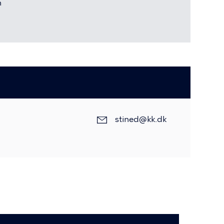
n
stined@kk.dk