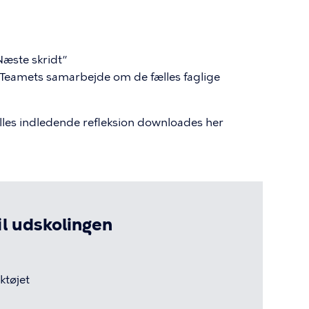
Næste skridt”
 ”Teamets samarbejde om de fælles faglige
lles indledende refleksion downloades her
l udskolingen
tøjet