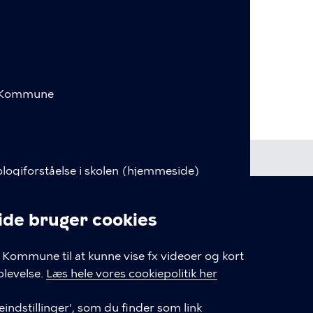
s Kommune
logiforståelse i skolen (hjemmeside)
nceudvikling (Plan2Learn)
e bruger cookies
ud.kk.dk
linger
Kommune til at kunne vise fx videoer og kort
k.dk
levelse.
Læs hele vores cookiepolitik her
indstillinger', som du finder som link