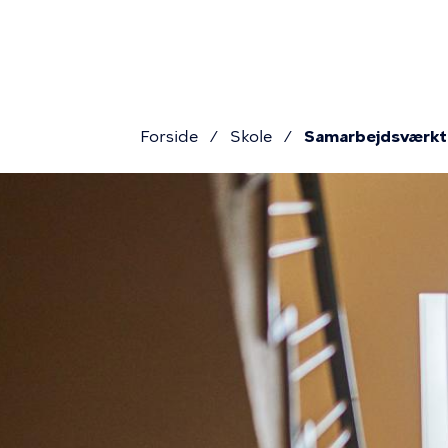
Gå
navigat
til
hovedindhold
Forside
Skole
Samarbejdsværktø
Brødkru
Billede