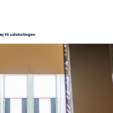
ion
j til udskolingen
mme