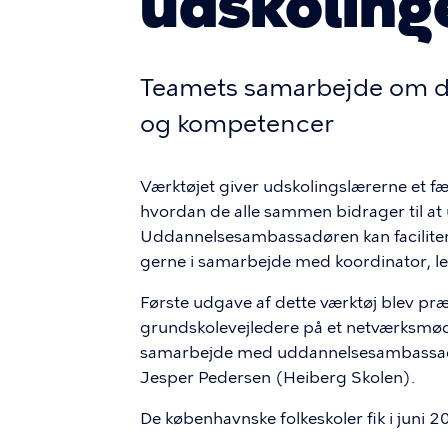
udskoling
Teamets samarbejde om de
og kompetencer
Værktøjet giver udskolingslærerne et fæ
hvordan de alle sammen bidrager til at
Uddannelsesambassadøren kan faciliter
gerne i samarbejde med koordinator, l
Første udgave af dette værktøj blev p
grundskolevejledere på et netværksmøde 
samarbejde med uddannelsesambassadø
Jesper Pedersen (Heiberg Skolen).
De københavnske folkeskoler fik i juni 2