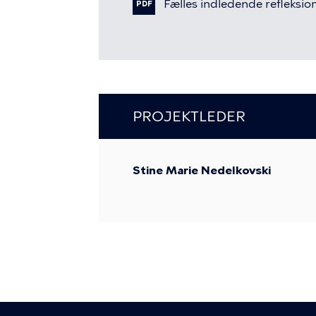
Fil
Fælles
indledende
refleksio
PDF
PROJEKTLEDER
Stine Marie Nedelkovski