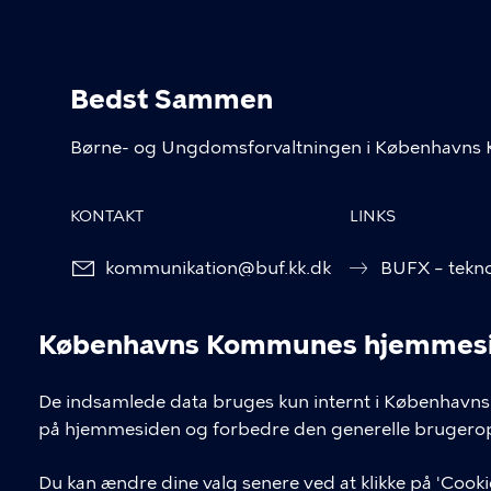
Bedst Sammen
Børne- og Ungdomsforvaltningen i København
KONTAKT
LINKS
kommunikation@buf.kk.dk
BUFX – tekno
BUF Kompete
Københavns Kommunes hjemmesid
ÅbenDagtilb
Cookieindstil
De indsamlede data bruges kun internt i Københavns 
ÅbenSkole.k
på hjemmesiden og forbedre den generelle brugerop
groen.kk.dk
Du kan ændre dine valg senere ved at klikke på 'Cookie