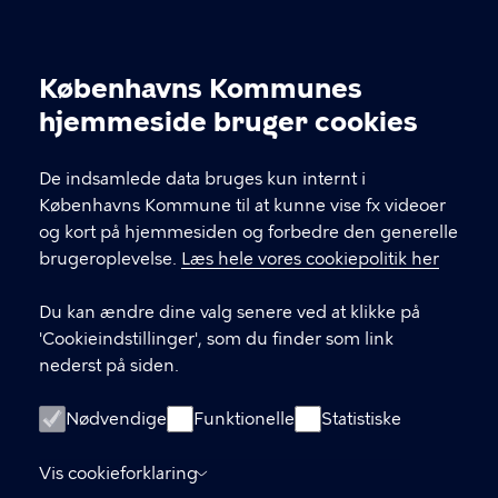
KONTAKT
Københavns Kommunes
Cookieindstillinger
kommunikation@buf.kk.dk
hjemmeside bruger cookies
De indsamlede data bruges kun internt i
LINKS
Københavns Kommune til at kunne vise fx videoer
og kort på hjemmesiden og forbedre den generelle
BUFX – teknologiforståelse i skolen
brugeroplevelse.
Læs hele vores cookiepolitik her
(hjemmeside)
Du kan ændre dine valg senere ved at klikke på
BUF Kompetenceudvikling (Plan2Learn)
'Cookieindstillinger', som du finder som link
nederst på siden.
ÅbenDagtilbud.kk.dk
Nødvendige
ÅbenSkole.kk.dk
Funktionelle
Statistiske
groen.kk.dk
Vis cookieforklaring