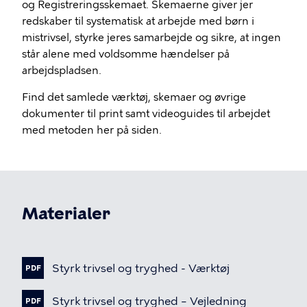
og Registreringsskemaet. Skemaerne giver jer
redskaber til systematisk at arbejde med børn i
mistrivsel, styrke jeres samarbejde og sikre, at ingen
står alene med voldsomme hændelser på
arbejdspladsen.
Find det samlede værktøj, skemaer og øvrige
dokumenter til print samt videoguides til arbejdet
med metoden her på siden.
Materialer
Fil
Styrk
trivsel
og
tryghed
-
Værktøj
PDF
Fil
Styrk
trivsel
og
tryghed
–
Vejledning
PDF