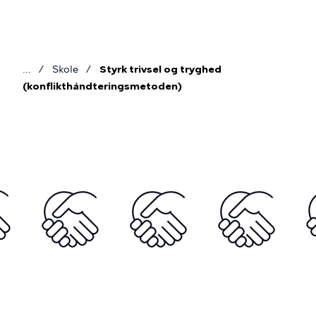
Gå
til
hovedindhold
Skole
Styrk trivsel og tryghed
Brødkrumme
(konflikthåndteringsmetoden)