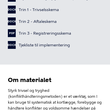
Fil
Trin
1
-
Trivselsskema
DOCX
Fil
Trin
2
-
Aftaleskema
DOCX
Fil
Trin
3
-
Registreringsskema
PDF
Fil
Tjekliste
til
implementering
DOCX
Om materialet
Styrk trivsel og tryghed
(konflikthåndteringsmetoden) er et værktøj, som I
kan bruge til systematisk at kortlægge, forebygge og
håndtere konflikter og voldsomme hændelser på