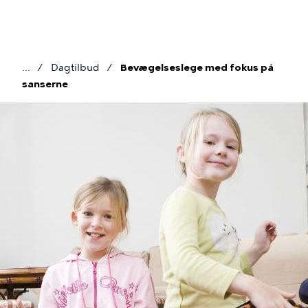
Gå
til
hovedindhold
Dagtilbud
Bevægelseslege med fokus på
Brødkrumme
sanserne
Billede