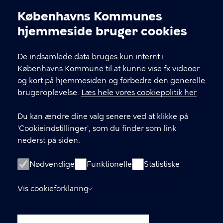
KONTAKT
Københavns Kommunes
Cookieindstillinger
kommunikation@buf.kk.dk
hjemmeside bruger cookies
De indsamlede data bruges kun internt i
LINKS
Københavns Kommune til at kunne vise fx videoer
og kort på hjemmesiden og forbedre den generelle
BUFX – teknologiforståelse i skolen
brugeroplevelse.
Læs hele vores cookiepolitik her
(hjemmeside)
Du kan ændre dine valg senere ved at klikke på
BUF Kompetenceudvikling (Plan2Learn)
'Cookieindstillinger', som du finder som link
nederst på siden.
ÅbenDagtilbud.kk.dk
Nødvendige
ÅbenSkole.kk.dk
Funktionelle
Statistiske
groen.kk.dk
Vis cookieforklaring
Tilgængelighedserklæring