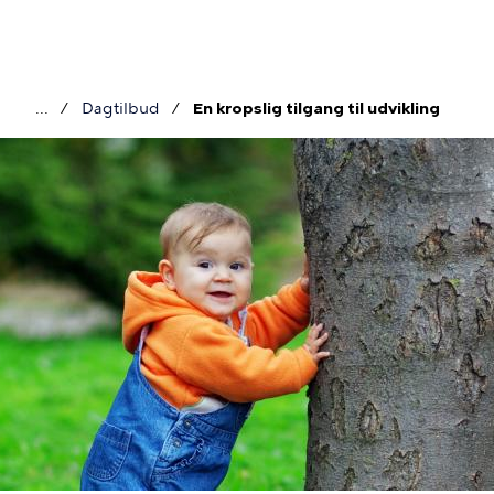
Gå
til
hovedindhold
Dagtilbud
En kropslig tilgang til udvikling
Brødkrumme
Billede