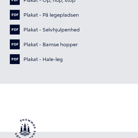
Plakat
-
Op,
hop,
stop
PDF
Fil
Plakat
-
På
legepladsen
PDF
Fil
Plakat
-
Selvhjulpenhed
PDF
Fil
Plakat
-
Bamse
hopper
PDF
Fil
Plakat
-
Hale-leg
PDF