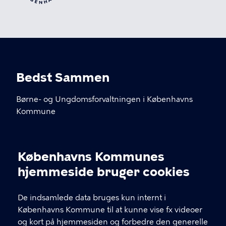
Bedst Sammen
Børne- og Ungdomsforvaltningen i Københavns
Kommune
KONTAKT
Københavns Kommunes
Cookieindstillinger
kommunikation@buf.kk.dk
hjemmeside bruger cookies
De indsamlede data bruges kun internt i
LINKS
Københavns Kommune til at kunne vise fx videoer
og kort på hjemmesiden og forbedre den generelle