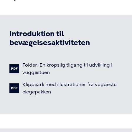
Introduktion til
bevægelsesaktiviteten
Fil
Folder:
En
kropslig
tilgang
til
udvikling
i
PDF
vuggestuen
Fil
Klippeark
med
illustrationer
fra
vuggestu
PDF
elegepakken