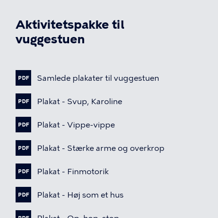
Aktivitetspakke til
vuggestuen
Fil
Samlede
plakater
til
vuggestuen
PDF
Fil
Plakat
-
Svup,
Karoline
PDF
Fil
Plakat
-
Vippe-vippe
PDF
Fil
Plakat
-
Stærke
arme
og
overkrop
PDF
Fil
Plakat
-
Finmotorik
PDF
Fil
Plakat
-
Høj
som
et
hus
PDF
Fil