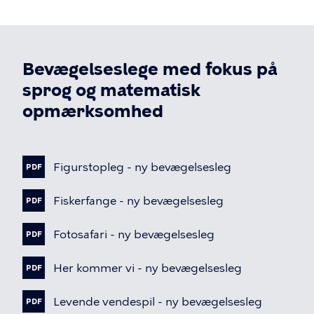
Bevægelseslege med fokus på
sprog og matematisk
opmærksomhed
Fil
Figurstopleg
-
ny
bevægelsesleg
PDF
Fil
Fiskerfange
-
ny
bevægelsesleg
PDF
Fil
Fotosafari
-
ny
bevægelsesleg
PDF
Fil
Her
kommer
vi
-
ny
bevægelsesleg
PDF
Fil
Levende
vendespil
-
ny
bevægelsesleg
PDF