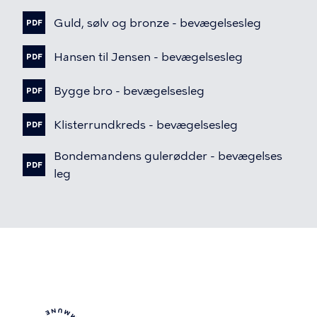
Fil
Guld,
sølv
og
bronze
-
bevægelsesleg
PDF
Fil
Hansen
til
Jensen
-
bevægelsesleg
PDF
Fil
Bygge
bro
-
bevægelsesleg
PDF
Fil
Klisterrundkreds
-
bevægelsesleg
PDF
Fil
Bondemandens
gulerødder
-
bevægelses
PDF
leg