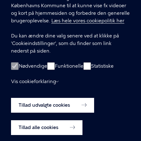
LINKS
Københavns Kommune til at kunne vise fx videoer
og kort på hjemmesiden og forbedre den generelle
BUFX – teknologiforståelse i skolen
brugeroplevelse.
Læs hele vores cookiepolitik her
(hjemmeside)
Du kan ændre dine valg senere ved at klikke på
BUF Kompetenceudvikling (Plan2Learn)
'Cookieindstillinger', som du finder som link
nederst på siden.
ÅbenDagtilbud.kk.dk
Nødvendige
ÅbenSkole.kk.dk
Funktionelle
Statistiske
groen.kk.dk
Vis cookieforklaring
Tilgængelighedserklæring
Tillad udvalgte cookies
Cookiepolitik
Cookieindstillinger
Tillad alle cookies