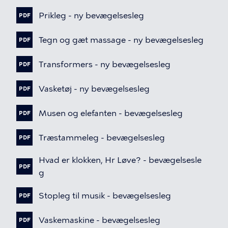
Fil
Prikleg
-
ny
bevægelsesleg
PDF
Fil
Tegn
og
gæt
massage
-
ny
bevægelsesleg
PDF
Fil
Transformers
-
ny
bevægelsesleg
PDF
Fil
Vasketøj
-
ny
bevægelsesleg
PDF
Fil
Musen
og
elefanten
-
bevægelsesleg
PDF
Fil
Træstammeleg
-
bevægelsesleg
PDF
Fil
Hvad
er
klokken,
Hr
Løve?
-
bevægelsesle
PDF
g
Fil
Stopleg
til
musik
-
bevægelsesleg
PDF
Fil
Vaskemaskine
-
bevægelsesleg
PDF