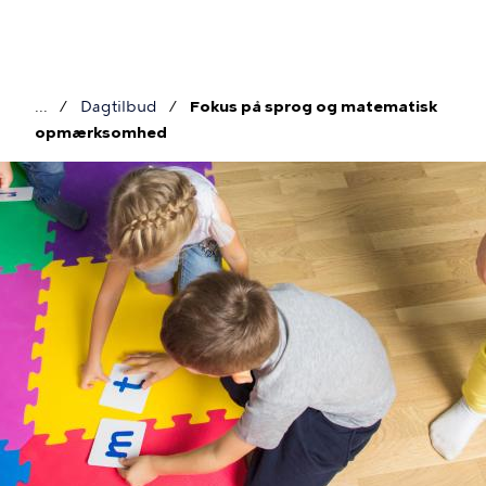
Gå
til
hovedindhold
Dagtilbud
Fokus på sprog og matematisk
Brødkrumme
opmærksomhed
Billede