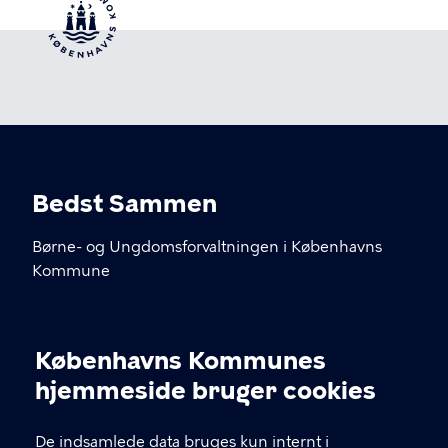
Bedst Sammen
Børne- og Ungdomsforvaltningen i Københavns
Kommune
KONTAKT
Københavns Kommunes
Cookieindstillinger
kommunikation@buf.kk.dk
hjemmeside bruger cookies
De indsamlede data bruges kun internt i